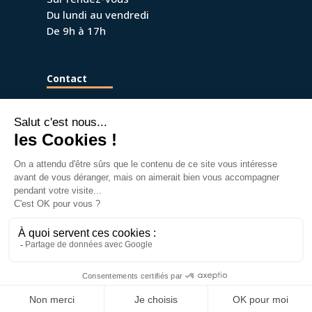
Du lundi au vendredi
De 9h à 17h
Contact
09 67 40 97 70
umanima.mpa@gmail.com
Umanima © 2022 Tous droits réservés. |
Politique de
confidentialité
|
Mentions légales
| Réalisation
Graffocean